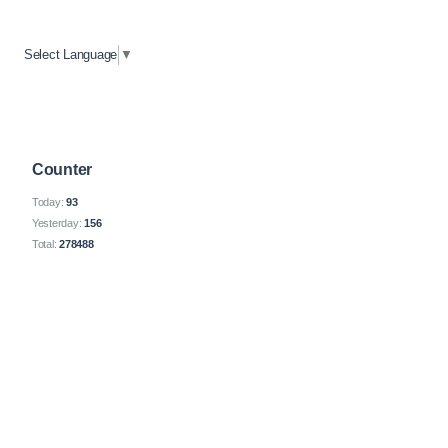
Select Language
▼
Counter
Today:
93
Yesterday:
156
Total:
278488