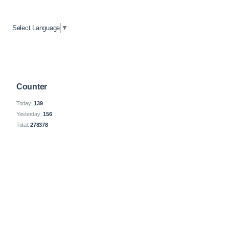
Select Language
▼
Counter
Today:
139
Yesterday:
156
Total:
278378