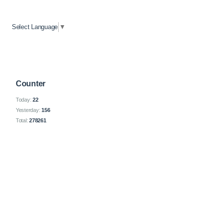
Select Language
▼
Counter
Today:
22
Yesterday:
156
Total:
278261