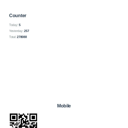
Counter
Today:
5
Yesterday:
257
Total:
278088
Mobile