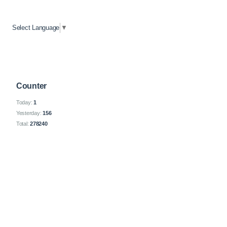
Select Language
▼
Counter
Today:
1
Yesterday:
156
Total:
278240