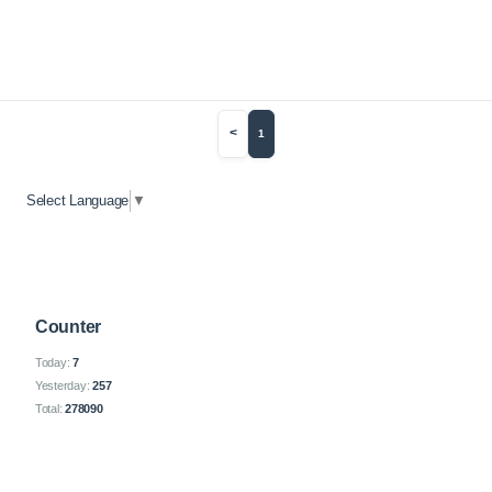
<
1
Select Language
▼
Counter
Today:
7
Yesterday:
257
Total:
278090