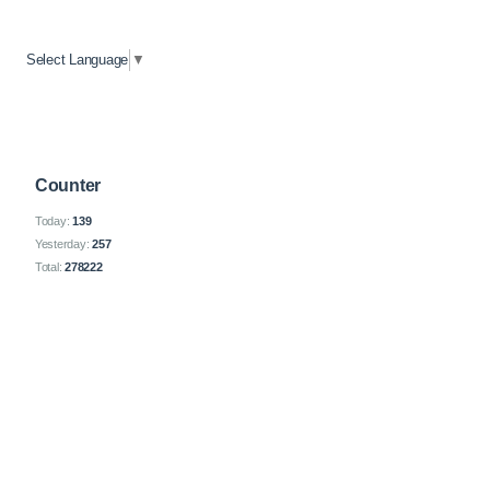
Select Language
▼
Counter
Today:
139
Yesterday:
257
Total:
278222