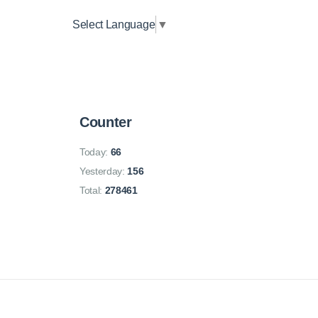
Select Language
▼
Counter
Today:
66
Yesterday:
156
Total:
278461